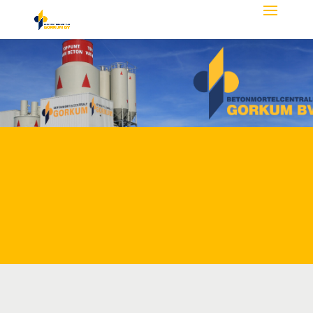
Betonmortelcentrale Gorkum:
verkoop, productie en transport van
direct verwerkbare betonmortel