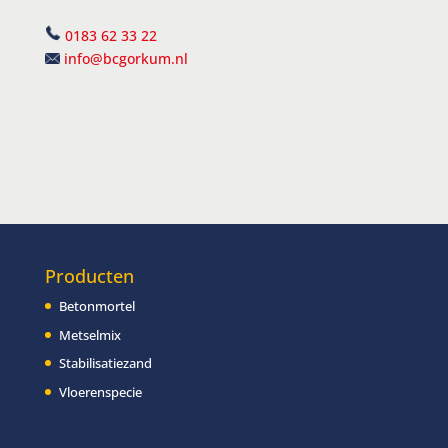
0183 62 33 22
info@bcgorkum.nl
Producten
Betonmortel
Metselmix
Stabilisatiezand
Vloerenspecie