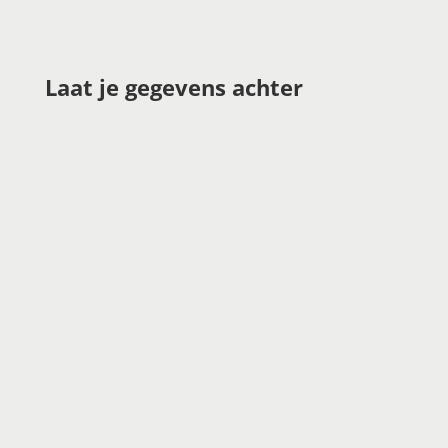
Klachtenformulier
Laat je gegevens achter
Klachtenformulier
Naam
*
Email
*
Telefoonnummer
*
Onderwerp klacht