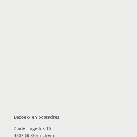
Bericht
Indien je een mens bent, laat dit veld leeg:.
Verzenden
Bezoek- en postadres
Zuiderlingedijk 15
4207 GL Gorinchem